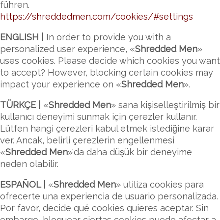
führen.
https://shreddedmen.com/cookies/#settings
ENGLISH |
In order to provide you with a
personalized user experience, «
Shredded Men
»
uses cookies. Please decide which cookies you want
to accept? However, blocking certain cookies may
impact your experience on «
Shredded Men
».
TÜRKÇE |
«
Shredded Men
» sana kişiselleştirilmiş bir
kullanıcı deneyimi sunmak için çerezler kullanır.
Lütfen hangi çerezleri kabul etmek istediğine karar
ver. Ancak, belirli çerezlerin engellenmesi
«
Shredded Men
»'da daha düşük bir deneyime
neden olabilir.
ESPAÑOL |
«
Shredded Men
» utiliza cookies para
ofrecerte una experiencia de usuario personalizada.
Por favor, decide qué cookies quieres aceptar. Sin
embargo, bloquear ciertas cookies puede afectar a