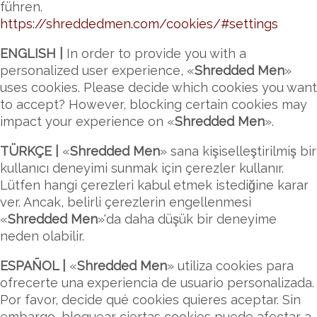
führen.
https://shreddedmen.com/cookies/#settings
ENGLISH |
In order to provide you with a
personalized user experience, «
Shredded Men
»
uses cookies. Please decide which cookies you want
to accept? However, blocking certain cookies may
impact your experience on «
Shredded Men
».
TÜRKÇE |
«
Shredded Men
» sana kişiselleştirilmiş bir
kullanıcı deneyimi sunmak için çerezler kullanır.
Lütfen hangi çerezleri kabul etmek istediğine karar
ver. Ancak, belirli çerezlerin engellenmesi
«
Shredded Men
»'da daha düşük bir deneyime
neden olabilir.
ESPAÑOL |
«
Shredded Men
» utiliza cookies para
ofrecerte una experiencia de usuario personalizada.
Por favor, decide qué cookies quieres aceptar. Sin
embargo, bloquear ciertas cookies puede afectar a