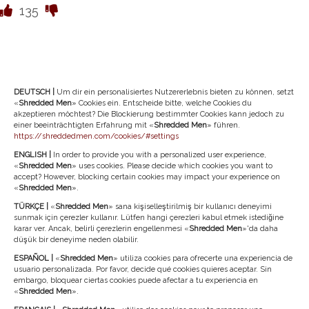
135
DEUTSCH |
Um dir ein personalisiertes Nutzererlebnis bieten zu können, setzt
«
Shredded Men
» Cookies ein. Entscheide bitte, welche Cookies du
akzeptieren möchtest? Die Blockierung bestimmter Cookies kann jedoch zu
einer beeinträchtigten Erfahrung mit «
Shredded Men
» führen.
https://shreddedmen.com/cookies/#settings
WEITERE ARTIKEL
ENGLISH |
In order to provide you with a personalized user experience,
«
Shredded Men
» uses cookies. Please decide which cookies you want to
COPPER ▸▸
accept? However, blocking certain cookies may impact your experience on
«
Shredded Men
».
TÜRKÇE |
«
Shredded Men
» sana kişiselleştirilmiş bir kullanıcı deneyimi
sunmak için çerezler kullanır. Lütfen hangi çerezleri kabul etmek istediğine
karar ver. Ancak, belirli çerezlerin engellenmesi «
Shredded Men
»'da daha
düşük bir deneyime neden olabilir.
ESPAÑOL |
«
Shredded Men
» utiliza cookies para ofrecerte una experiencia de
usuario personalizada. Por favor, decide qué cookies quieres aceptar. Sin
embargo, bloquear ciertas cookies puede afectar a tu experiencia en
«
Shredded Men
».